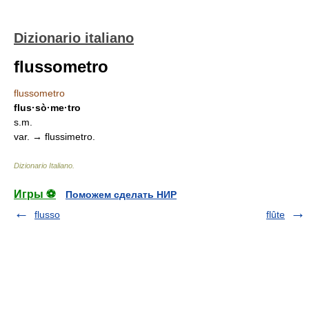
Dizionario italiano
flussometro
flussometro
flus·sò·me·tro
s.m.
var. → flussimetro.
Dizionario Italiano
.
Игры ⚽
Поможем сделать НИР
flusso
flûte