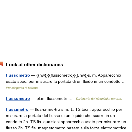
Look at other dictionaries:
flussometro
— {{hw}}{{flussometro}}{{/hw}}s. m. Apparecchio
usato spec. per misurare la portata di un fluido in un condotto …
Enciclopedia di italiano
flussometro
— pl.m. flussometri …
Dizionario dei sinonimi e contrari
flussimetro
— flus·sì·me·tro s.m. 1. TS tecn. apparecchio per
misurare la portata del flusso di un liquido che scorre in un
condotto 2a. TS fis. qualsiasi apparecchio usato per misurare un
flusso 2b. TS fis. magnetometro basato sulla forza elettromotrice…