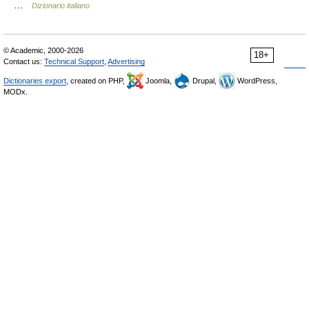
…
Dizionario italiano
© Academic, 2000-2026
18+
Contact us:
Technical Support
,
Advertising
Dictionaries export
, created on PHP,
Joomla,
Drupal,
WordPress,
MODx.