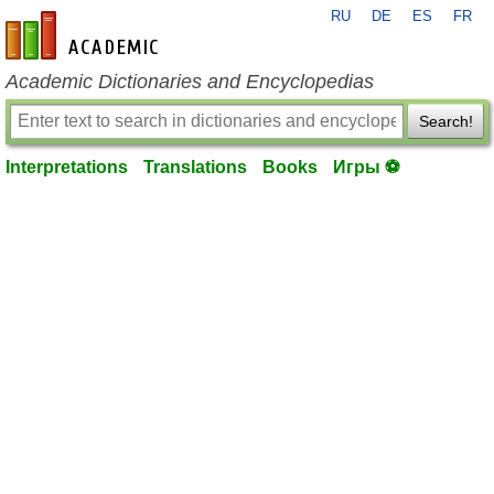
RU
DE
ES
FR
en-academic.com
Academic Dictionaries and Encyclopedias
Search!
Interpretations
Translations
Books
Игры ⚽